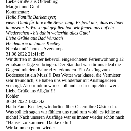
Liebe Grüße aus Oldenburg
Margret und Gerd
Kommentar:
Hallo Familie Barkemeyer,
vielen Dank für Ihre tolle Bewertung. Es freut uns, dass es Ihnen
in unserer FeWo so gut gefallen hat, wir freuen uns auf ein
Wiedersehen - bis dahin weiterhin alles Gute!
Liebe Grüße aus Bad Wurzach
Heidemarie u. James Keetley
Nicola und Thomas Averkamp
31.08.2022
21:41:45
Wir durften in dieser liebevoll eingerichteten Ferienwohnung 12
erholsame Tage verbringen. Der Standort war für uns ideal die
Gegend mit dem Fahrrad zu erkunden. Ein Ausflug zum
Bodensee ist ein Muss!!! Das Wetter war klasse, die Vermieter
sehr freundlich, sie haben uns wunderbar mit Ausflugsideen
versorgt. Also rundum war es toll und s sehr empfehlenswert.
Liebe Grüße ins Allgäu!!!!
Köhler
30.04.2022
13:03:42
Hallo Fam. Keetley, wir durften über Ostern ihre Gäste sein.
Was soll ich sagen wir fühlten uns rund rum wohl, es fehlte an
nichts! Nach unseren Ausflüge war es immer wieder schön nach
"Hause" zu kommen. Danke dafür!
Wir kommen gerne wieder.