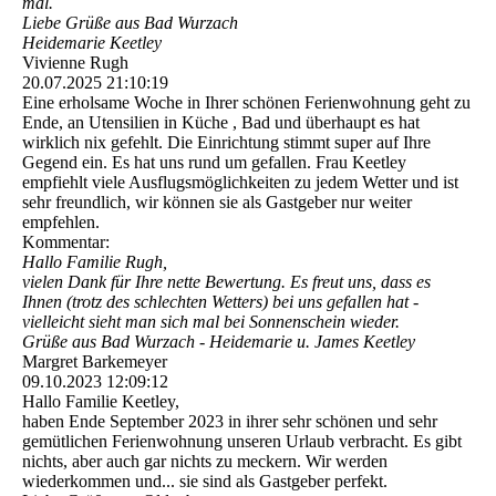
mal.
Liebe Grüße aus Bad Wurzach
Heidemarie Keetley
Vivienne Rugh
20.07.2025
21:10:19
Eine erholsame Woche in Ihrer schönen Ferienwohnung geht zu
Ende, an Utensilien in Küche , Bad und überhaupt es hat
wirklich nix gefehlt. Die Einrichtung stimmt super auf Ihre
Gegend ein. Es hat uns rund um gefallen. Frau Keetley
empfiehlt viele Ausflugsmöglichkeiten zu jedem Wetter und ist
sehr freundlich, wir können sie als Gastgeber nur weiter
empfehlen.
Kommentar:
Hallo Familie Rugh,
vielen Dank für Ihre nette Bewertung. Es freut uns, dass es
Ihnen (trotz des schlechten Wetters) bei uns gefallen hat -
vielleicht sieht man sich mal bei Sonnenschein wieder.
Grüße aus Bad Wurzach - Heidemarie u. James Keetley
Margret Barkemeyer
09.10.2023
12:09:12
Hallo Familie Keetley,
haben Ende September 2023 in ihrer sehr schönen und sehr
gemütlichen Ferienwohnung unseren Urlaub verbracht. Es gibt
nichts, aber auch gar nichts zu meckern. Wir werden
wiederkommen und... sie sind als Gastgeber perfekt.